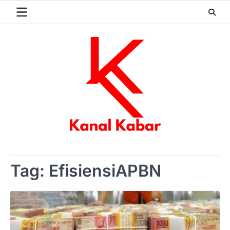
Skip
to
content
Tag:
EfisiensiAPBN