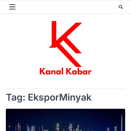
Skip
to
content
Tag:
EksporMinyak