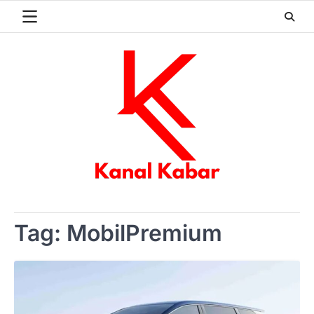
Skip
to
content
Tag:
MobilPremium