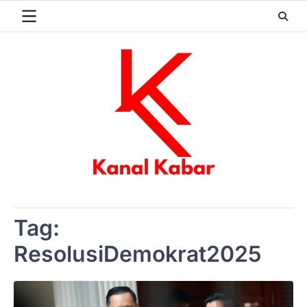
Skip
to
content
Tag:
ResolusiDemokrat2025