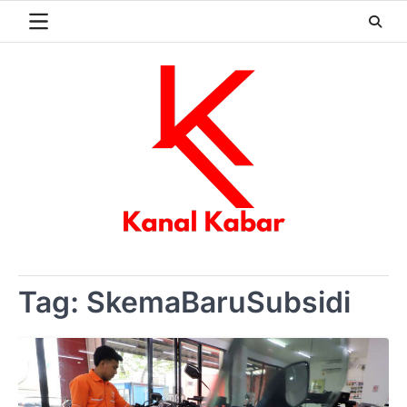
Skip
to
content
Tag:
SkemaBaruSubsidi