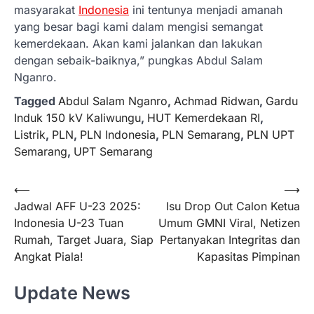
masyarakat
Indonesia
ini tentunya menjadi amanah
yang besar bagi kami dalam mengisi semangat
kemerdekaan. Akan kami jalankan dan lakukan
dengan sebaik-baiknya,” pungkas Abdul Salam
Nganro.
Tagged
Abdul Salam Nganro
,
Achmad Ridwan
,
Gardu
Induk 150 kV Kaliwungu
,
HUT Kemerdekaan RI
,
Listrik
,
PLN
,
PLN Indonesia
,
PLN Semarang
,
PLN UPT
Semarang
,
UPT Semarang
Navigasi
⟵
⟶
Jadwal AFF U-23 2025:
Isu Drop Out Calon Ketua
pos
Indonesia U-23 Tuan
Umum GMNI Viral, Netizen
Rumah, Target Juara, Siap
Pertanyakan Integritas dan
Angkat Piala!
Kapasitas Pimpinan
Update News