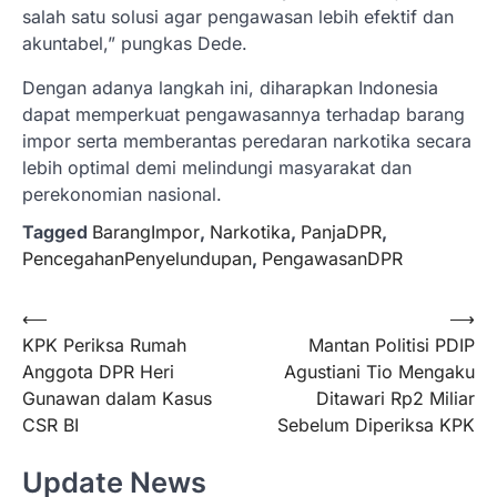
salah satu solusi agar pengawasan lebih efektif dan
akuntabel,” pungkas Dede.
Dengan adanya langkah ini, diharapkan Indonesia
dapat memperkuat pengawasannya terhadap barang
impor serta memberantas peredaran narkotika secara
lebih optimal demi melindungi masyarakat dan
perekonomian nasional.
Tagged
BarangImpor
,
Narkotika
,
PanjaDPR
,
PencegahanPenyelundupan
,
PengawasanDPR
Navigasi
⟵
⟶
KPK Periksa Rumah
Mantan Politisi PDIP
pos
Anggota DPR Heri
Agustiani Tio Mengaku
Gunawan dalam Kasus
Ditawari Rp2 Miliar
CSR BI
Sebelum Diperiksa KPK
Update News