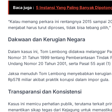
Baca juga :
5 Instansi Yang Paling Banyak Dipoto
“Kalau memang perkara ini rentangnya 2015 sampai 2
menjabat harus turut diproses, tidak bisa tebang pilih,
Dakwaan dan Kerugian Negara
Dalam kasus ini, Tom Lembong didakwa melanggar Pasa
Nomor 31 Tahun 1999 tentang Pemberantasan Tindak P
Undang Nomor 20 Tahun 2001, serta Pasal 55 ayat (1)
Jaksa menuduh Tom Lembong menyebabkan kerugian neg
Rp578 miliar akibat praktik korupsi dalam impor gula.
Transparansi dan Konsistensi
Kasus ini memicu perhatian publik, terutama terkait pr
menantikan sikap tegas dari Kejagung untuk memastik