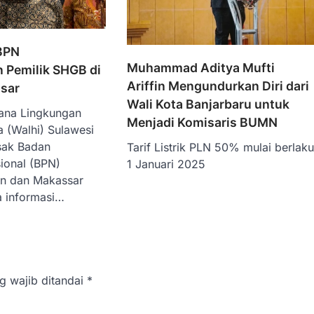
BPN
Muhammad Aditya Mufti
Pemilik SHGB di
Ariffin Mengundurkan Diri dari
ssar
Wali Kota Banjarbaru untuk
ana Lingkungan
Menjadi Komisaris BUMN
a (Walhi) Sulawesi
sak Badan
Tarif Listrik PLN 50% mulai berlak
ional (BPN)
1 Januari 2025
an dan Makassar
 informasi…
g wajib ditandai
*