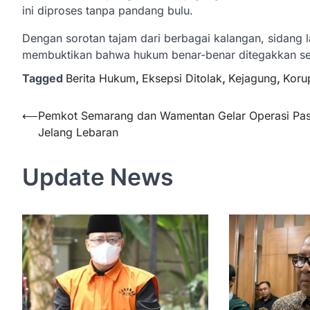
ini diproses tanpa pandang bulu.
Dengan sorotan tajam dari berbagai kalangan, sidang 
membuktikan bahwa hukum benar-benar ditegakkan sec
Tagged
Berita Hukum
,
Eksepsi Ditolak
,
Kejagung
,
Koru
Navigasi
⟵
Pemkot Semarang dan Wamentan Gelar Operasi Pas
Jelang Lebaran
pos
Update News