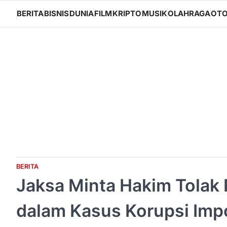
Skip
BERITA
BISNIS
DUNIA
FILM
KRIPTO
MUSIK
OLAHRAGA
OTO
to
content
BERITA
Jaksa Minta Hakim Tolak
dalam Kasus Korupsi Imp