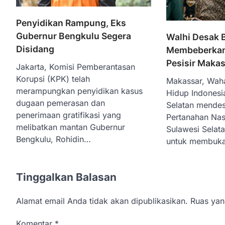
Penyidikan Rampung, Eks
Gubernur Bengkulu Segera
Walhi Desak 
Disidang
Membeberkan 
Pesisir Maka
Jakarta, Komisi Pemberantasan
Korupsi (KPK) telah
Makassar, Wah
merampungkan penyidikan kasus
Hidup Indonesi
dugaan pemerasan dan
Selatan mende
penerimaan gratifikasi yang
Pertanahan Nas
melibatkan mantan Gubernur
Sulawesi Selat
Bengkulu, Rohidin…
untuk membuka
Tinggalkan Balasan
Alamat email Anda tidak akan dipublikasikan.
Ruas yan
Komentar
*