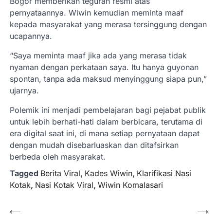
Bogor memberikan teguran resmi atas
pernyataannya. Wiwin kemudian meminta maaf
kepada masyarakat yang merasa tersinggung dengan
ucapannya.
“Saya meminta maaf jika ada yang merasa tidak
nyaman dengan perkataan saya. Itu hanya guyonan
spontan, tanpa ada maksud menyinggung siapa pun,”
ujarnya.
Polemik ini menjadi pembelajaran bagi pejabat publik
untuk lebih berhati-hati dalam berbicara, terutama di
era digital saat ini, di mana setiap pernyataan dapat
dengan mudah disebarluaskan dan ditafsirkan
berbeda oleh masyarakat.
Tagged
Berita Viral
,
Kades Wiwin
,
Klarifikasi Nasi
Kotak
,
Nasi Kotak Viral
,
Wiwin Komalasari
Navigasi
⟵
⟶