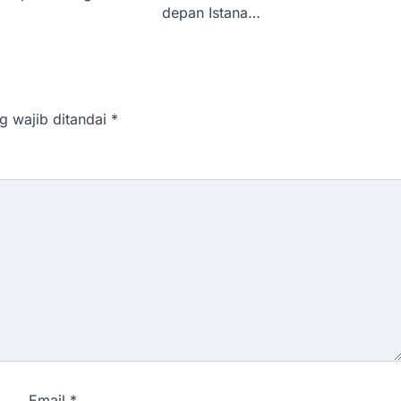
depan Istana…
g wajib ditandai
*
Email
*