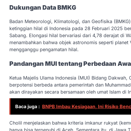
Dukungan Data BMKG
Badan Meteorologi, Klimatologi, dan Geofisika (BMKG
ketinggian hilal di Indonesia pada 28 Februari 2025 be
Sabang. Elongasi hilal bervariasi dari 4,78 derajat di
menambahkan bahwa objek astronomis seperti planet Ven
mengganggu pengamatan hilal.
Pandangan MUI tentang Perbedaan Aw
Ketua Majelis Ulama Indonesia (MUI) Bidang Dakwah,
berpotensi berbeda antara pemerintah dan Muhammadiya
akan dirayakan secara bersamaan oleh umat Islam di I
Baca juga :
BNPB Imbau Kesiagaan, Ini Risiko Ben
Cholil menjelaskan bahwa kriteria imkanur rukyat (kem
hanya bisa terpenuhi di Aceh. Sementara itu, di Jawa Ti