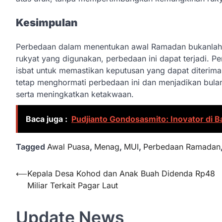
Kesimpulan
Perbedaan dalam menentukan awal Ramadan bukanlah h
rukyat yang digunakan, perbedaan ini dapat terjadi. 
isbat untuk memastikan keputusan yang dapat diterima
tetap menghormati perbedaan ini dan menjadikan bu
serta meningkatkan ketakwaan.
Baca juga :
Pudjianto Gondosasmito: Inovator di B
Tagged
Awal Puasa
,
Menag
,
MUI
,
Perbedaan Ramadan
Navigasi
⟵
Kepala Desa Kohod dan Anak Buah Didenda Rp48
Miliar Terkait Pagar Laut
pos
Update News