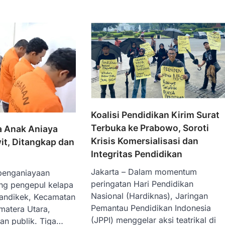
Koalisi Pendidikan Kirim Surat
Terbuka ke Prabowo, Soroti
a Anak Aniaya
Krisis Komersialisasi dan
it, Ditangkap dan
Integritas Pendidikan
Jakarta – Dalam momentum
penganiayaan
peringatan Hari Pendidikan
ng pengepul kelapa
Nasional (Hardiknas), Jaringan
Tandikek, Kecamatan
Pemantau Pendidikan Indonesia
matera Utara,
(JPPI) menggelar aksi teatrikal di
ian publik. Tiga…