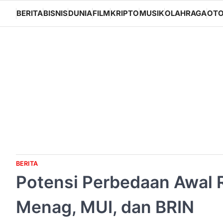
Skip
BERITA
BISNIS
DUNIA
FILM
KRIPTO
MUSIK
OLAHRAGA
OTO
to
content
BERITA
Potensi Perbedaan Awal 
Menag, MUI, dan BRIN