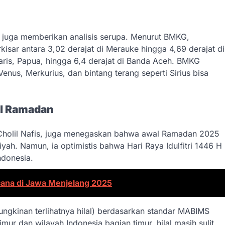
) juga memberikan analisis serupa. Menurut BMKG,
rkisar antara 3,02 derajat di Merauke hingga 4,69 derajat di
 Waris, Papua, hingga 6,4 derajat di Banda Aceh. BMKG
us, Merkurius, dan bintang terang seperti Sirius bisa
al Ramadan
 Cholil Nafis, juga menegaskan bahwa awal Ramadan 2025
h. Namun, ia optimistis bahwa Hari Raya Idulfitri 1446 H
ndonesia.
cana di Jawa Menjelang 2025
ungkinan terlihatnya hilal) berdasarkan standar MABIMS
mur dan wilayah Indonesia bagian timur, hilal masih sulit