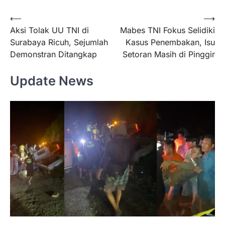
Navigasi
⟵
⟶
Aksi Tolak UU TNI di
Mabes TNI Fokus Selidiki
pos
Surabaya Ricuh, Sejumlah
Kasus Penembakan, Isu
Demonstran Ditangkap
Setoran Masih di Pinggir
Update News