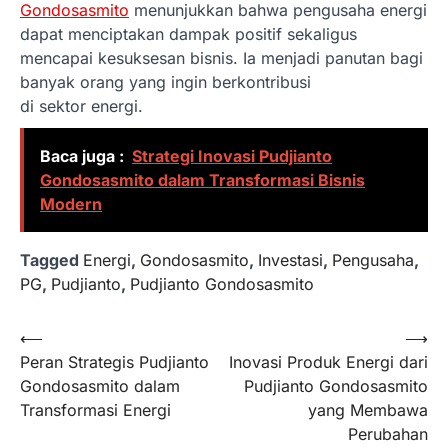
Gondosasmito
menunjukkan bahwa pengusaha energi
dapat menciptakan dampak positif sekaligus
mencapai kesuksesan bisnis. Ia menjadi panutan bagi
banyak orang yang ingin berkontribusi
di sektor energi.
Baca juga :
Strategi Inovasi Pudjianto
Gondosasmito dalam Transformasi Bisnis
Modern
Tagged
Energi
,
Gondosasmito
,
Investasi
,
Pengusaha
,
PG
,
Pudjianto
,
Pudjianto Gondosasmito
Navigasi
⟵
⟶
Peran Strategis Pudjianto
Inovasi Produk Energi dari
pos
Gondosasmito dalam
Pudjianto Gondosasmito
Transformasi Energi
yang Membawa
Perubahan