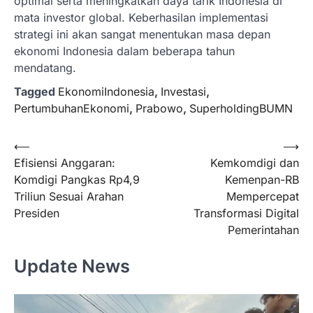
optimal serta meningkatkan daya tarik Indonesia di
mata investor global. Keberhasilan implementasi
strategi ini akan sangat menentukan masa depan
ekonomi Indonesia dalam beberapa tahun
mendatang.
Tagged
EkonomiIndonesia
,
Investasi
,
PertumbuhanEkonomi
,
Prabowo
,
SuperholdingBUMN
Navigasi
⟵
⟶
Efisiensi Anggaran:
Kemkomdigi dan
pos
Komdigi Pangkas Rp4,9
Kemenpan-RB
Triliun Sesuai Arahan
Mempercepat
Presiden
Transformasi Digital
Pemerintahan
Update News