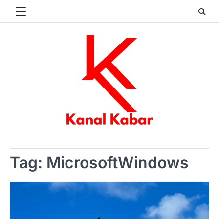
Skip
to
content
Tag:
MicrosoftWindows