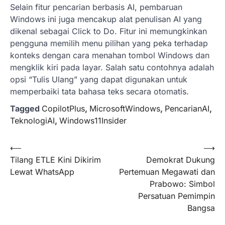
Selain fitur pencarian berbasis AI, pembaruan
Windows ini juga mencakup alat penulisan AI yang
dikenal sebagai Click to Do. Fitur ini memungkinkan
pengguna memilih menu pilihan yang peka terhadap
konteks dengan cara menahan tombol Windows dan
mengklik kiri pada layar. Salah satu contohnya adalah
opsi “Tulis Ulang” yang dapat digunakan untuk
memperbaiki tata bahasa teks secara otomatis.
Tagged
CopilotPlus
,
MicrosoftWindows
,
PencarianAI
,
TeknologiAI
,
Windows11Insider
Navigasi
⟵
⟶
Tilang ETLE Kini Dikirim
Demokrat Dukung
pos
Lewat WhatsApp
Pertemuan Megawati dan
Prabowo: Simbol
Persatuan Pemimpin
Bangsa