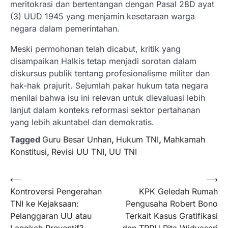
meritokrasi dan bertentangan dengan Pasal 28D ayat
(3) UUD 1945 yang menjamin kesetaraan warga
negara dalam pemerintahan.
Meski permohonan telah dicabut, kritik yang
disampaikan Halkis tetap menjadi sorotan dalam
diskursus publik tentang profesionalisme militer dan
hak-hak prajurit. Sejumlah pakar hukum tata negara
menilai bahwa isu ini relevan untuk dievaluasi lebih
lanjut dalam konteks reformasi sektor pertahanan
yang lebih akuntabel dan demokratis.
Tagged
Guru Besar Unhan
,
Hukum TNI
,
Mahkamah
Konstitusi
,
Revisi UU TNI
,
UU TNI
Navigasi
⟵
⟶
Kontroversi Pengerahan
KPK Geledah Rumah
pos
TNI ke Kejaksaan:
Pengusaha Robert Bono
Pelanggaran UU atau
Terkait Kasus Gratifikasi