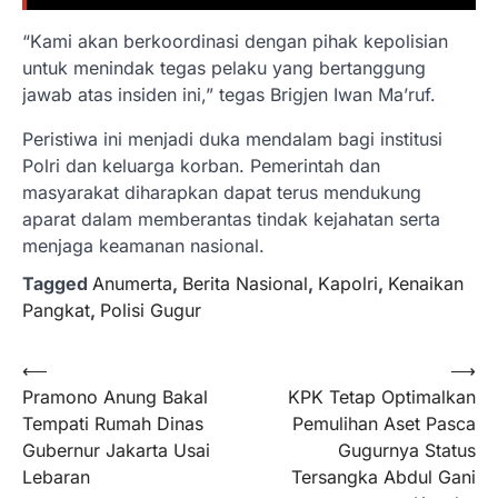
“Kami akan berkoordinasi dengan pihak kepolisian
untuk menindak tegas pelaku yang bertanggung
jawab atas insiden ini,” tegas Brigjen Iwan Ma’ruf.
Peristiwa ini menjadi duka mendalam bagi institusi
Polri dan keluarga korban. Pemerintah dan
masyarakat diharapkan dapat terus mendukung
aparat dalam memberantas tindak kejahatan serta
menjaga keamanan nasional.
Tagged
Anumerta
,
Berita Nasional
,
Kapolri
,
Kenaikan
Pangkat
,
Polisi Gugur
Navigasi
⟵
⟶
Pramono Anung Bakal
KPK Tetap Optimalkan
pos
Tempati Rumah Dinas
Pemulihan Aset Pasca
Gubernur Jakarta Usai
Gugurnya Status
Lebaran
Tersangka Abdul Gani