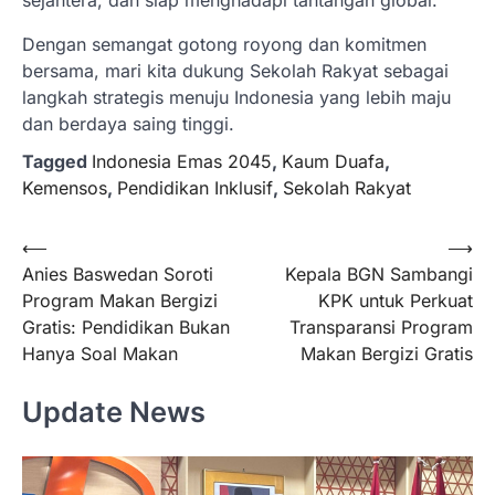
sejahtera, dan siap menghadapi tantangan global.
Dengan semangat gotong royong dan komitmen
bersama, mari kita dukung Sekolah Rakyat sebagai
langkah strategis menuju Indonesia yang lebih maju
dan berdaya saing tinggi.
Tagged
Indonesia Emas 2045
,
Kaum Duafa
,
Kemensos
,
Pendidikan Inklusif
,
Sekolah Rakyat
Navigasi
⟵
⟶
Anies Baswedan Soroti
Kepala BGN Sambangi
pos
Program Makan Bergizi
KPK untuk Perkuat
Gratis: Pendidikan Bukan
Transparansi Program
Hanya Soal Makan
Makan Bergizi Gratis
Update News