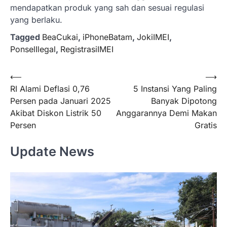
mendapatkan produk yang sah dan sesuai regulasi
yang berlaku.
Tagged
BeaCukai
,
iPhoneBatam
,
JokiIMEI
,
PonselIlegal
,
RegistrasiIMEI
Navigasi
⟵
⟶
RI Alami Deflasi 0,76
5 Instansi Yang Paling
pos
Persen pada Januari 2025
Banyak Dipotong
Akibat Diskon Listrik 50
Anggarannya Demi Makan
Persen
Gratis
Update News