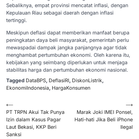
Sebaliknya, empat provinsi mencatat inflasi, dengan
Kepulauan Riau sebagai daerah dengan inflasi
tertinggi.
Meskipun deflasi dapat memberikan manfaat berupa
peningkatan daya beli masyarakat, pemerintah perlu
mewaspadai dampak jangka panjangnya agar tidak
menghambat pertumbuhan ekonomi. Oleh karena itu,
kebijakan yang seimbang diperlukan untuk menjaga
stabilitas harga dan pertumbuhan ekonomi nasional.
Tagged
DataBPS
,
DeflasiRI
,
DiskonListrik
,
EkonomiIndonesia
,
HargaKonsumen
Navigasi
⟵
⟶
PT TRPN Akui Tak Punya
Marak Joki IMEI Ponsel,
pos
Izin dalam Kasus Pagar
Hati-hati Jika Beli iPhone
Laut Bekasi, KKP Beri
Ilegal
Sanksi